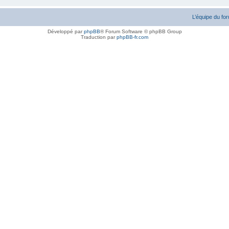
L’équipe du fo
Développé par
phpBB
® Forum Software © phpBB Group
Traduction par
phpBB-fr.com