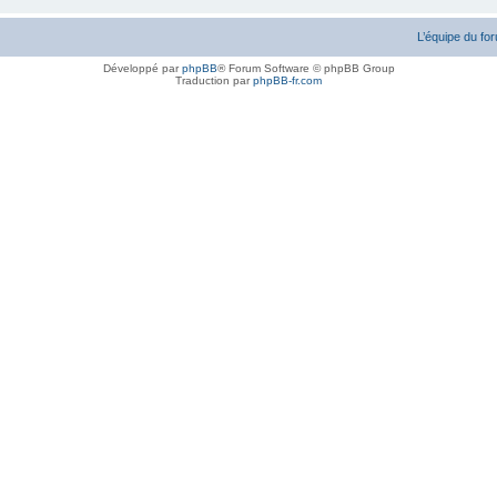
L’équipe du fo
Développé par
phpBB
® Forum Software © phpBB Group
Traduction par
phpBB-fr.com