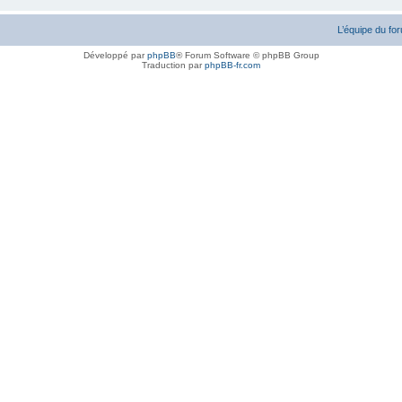
L’équipe du fo
Développé par
phpBB
® Forum Software © phpBB Group
Traduction par
phpBB-fr.com