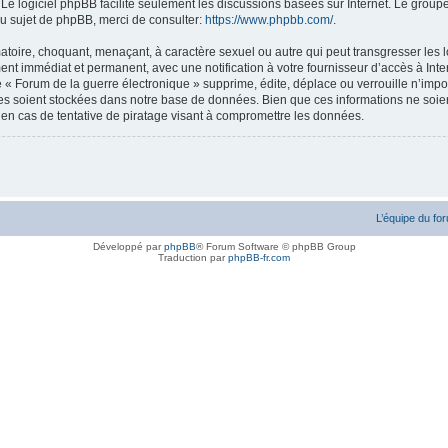
. Le logiciel phpBB facilite seulement les discussions basées sur Internet. Le gr
u sujet de phpBB, merci de consulter:
https://www.phpbb.com/
.
atoire, choquant, menaçant, à caractère sexuel ou autre qui peut transgresser les l
ent immédiat et permanent, avec une notification à votre fournisseur d’accès à Inte
« Forum de la guerre électronique » supprime, édite, déplace ou verrouille n’impor
ées soient stockées dans notre base de données. Bien que ces informations ne soien
en cas de tentative de piratage visant à compromettre les données.
L’équipe du fo
Développé par
phpBB
® Forum Software © phpBB Group
Traduction par
phpBB-fr.com