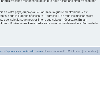
oupe phpBB n’est pas responsable de ce que nous acceptons et/ou n’acceptons
ois de votre pays, du pays où « Forum de la guerre électronique » est
rnet si nous le jugeons nécessaire. L’adresse IP de tous les messages est
te quel sujet lorsque nous estimons que cela est nécessaire. En tant
t pas diffusées à une tierce partie sans votre consentement, ni « Forum de la
rum
•
Supprimer les cookies du forum
• Heures au format UTC + 1 heure [ Heure d’été ]