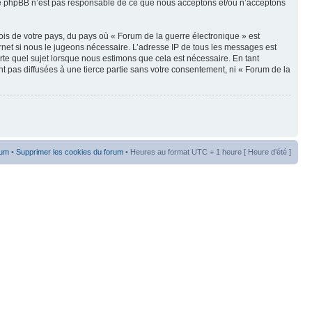
oupe phpBB n’est pas responsable de ce que nous acceptons et/ou n’acceptons
ois de votre pays, du pays où « Forum de la guerre électronique » est
rnet si nous le jugeons nécessaire. L’adresse IP de tous les messages est
te quel sujet lorsque nous estimons que cela est nécessaire. En tant
t pas diffusées à une tierce partie sans votre consentement, ni « Forum de la
rum
•
Supprimer les cookies du forum
• Heures au format UTC + 1 heure [ Heure d’été ]