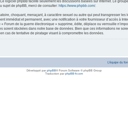
. Le logiciel phpBB facilite seulement les discussions basées sur Internet. Le gr
u sujet de phpBB, merci de consulter:
https://www.phpbb.com/
.
atoire, choquant, menaçant, à caractère sexuel ou autre qui peut transgresser les l
ent immédiat et permanent, avec une notification à votre fournisseur d’accès à Inte
« Forum de la guerre électronique » supprime, édite, déplace ou verrouille n’impor
ées soient stockées dans notre base de données. Bien que ces informations ne soien
en cas de tentative de piratage visant à compromettre les données.
L’équipe du fo
Développé par
phpBB
® Forum Software © phpBB Group
Traduction par
phpBB-fr.com