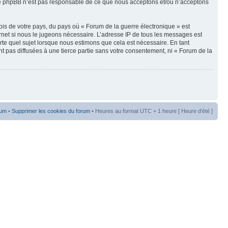
oupe phpBB n’est pas responsable de ce que nous acceptons et/ou n’acceptons
ois de votre pays, du pays où « Forum de la guerre électronique » est
rnet si nous le jugeons nécessaire. L’adresse IP de tous les messages est
te quel sujet lorsque nous estimons que cela est nécessaire. En tant
t pas diffusées à une tierce partie sans votre consentement, ni « Forum de la
rum
•
Supprimer les cookies du forum
• Heures au format UTC + 1 heure [ Heure d’été ]