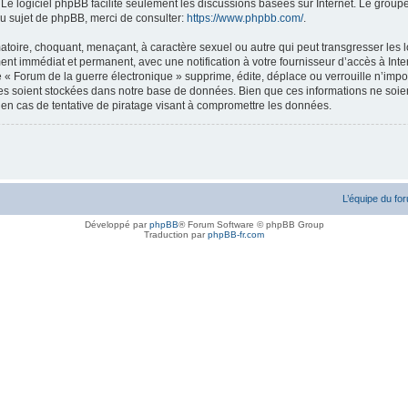
. Le logiciel phpBB facilite seulement les discussions basées sur Internet. Le gr
u sujet de phpBB, merci de consulter:
https://www.phpbb.com/
.
atoire, choquant, menaçant, à caractère sexuel ou autre qui peut transgresser les l
ent immédiat et permanent, avec une notification à votre fournisseur d’accès à Inte
« Forum de la guerre électronique » supprime, édite, déplace ou verrouille n’impor
ées soient stockées dans notre base de données. Bien que ces informations ne soien
en cas de tentative de piratage visant à compromettre les données.
L’équipe du fo
Développé par
phpBB
® Forum Software © phpBB Group
Traduction par
phpBB-fr.com