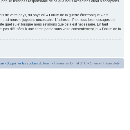
oupe phpBB n’est pas responsable de ce que nous acceptons et/ou n’acceptons
ois de votre pays, du pays où « Forum de la guerre électronique » est
rnet si nous le jugeons nécessaire. L’adresse IP de tous les messages est
te quel sujet lorsque nous estimons que cela est nécessaire. En tant
t pas diffusées à une tierce partie sans votre consentement, ni « Forum de la
rum
•
Supprimer les cookies du forum
• Heures au format UTC + 1 heure [ Heure d’été ]