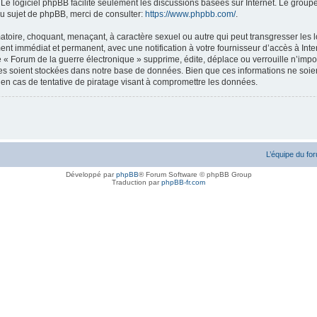
. Le logiciel phpBB facilite seulement les discussions basées sur Internet. Le gr
u sujet de phpBB, merci de consulter:
https://www.phpbb.com/
.
atoire, choquant, menaçant, à caractère sexuel ou autre qui peut transgresser les l
ent immédiat et permanent, avec une notification à votre fournisseur d’accès à Inte
« Forum de la guerre électronique » supprime, édite, déplace ou verrouille n’impor
ées soient stockées dans notre base de données. Bien que ces informations ne soien
en cas de tentative de piratage visant à compromettre les données.
L’équipe du fo
Développé par
phpBB
® Forum Software © phpBB Group
Traduction par
phpBB-fr.com