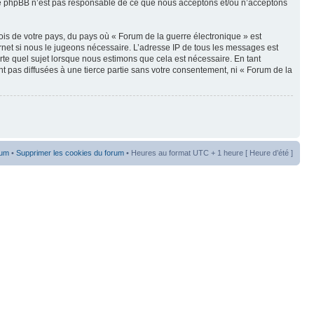
oupe phpBB n’est pas responsable de ce que nous acceptons et/ou n’acceptons
ois de votre pays, du pays où « Forum de la guerre électronique » est
rnet si nous le jugeons nécessaire. L’adresse IP de tous les messages est
te quel sujet lorsque nous estimons que cela est nécessaire. En tant
t pas diffusées à une tierce partie sans votre consentement, ni « Forum de la
rum
•
Supprimer les cookies du forum
• Heures au format UTC + 1 heure [ Heure d’été ]