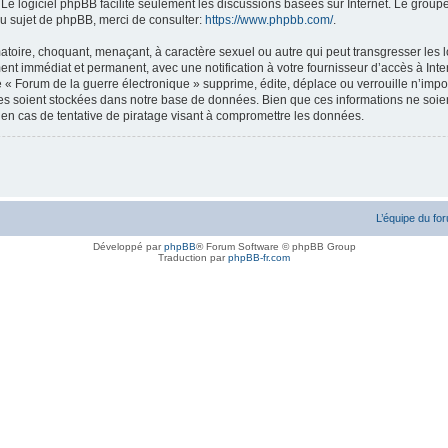
. Le logiciel phpBB facilite seulement les discussions basées sur Internet. Le gr
u sujet de phpBB, merci de consulter:
https://www.phpbb.com/
.
atoire, choquant, menaçant, à caractère sexuel ou autre qui peut transgresser les l
ent immédiat et permanent, avec une notification à votre fournisseur d’accès à Inte
« Forum de la guerre électronique » supprime, édite, déplace ou verrouille n’impor
ées soient stockées dans notre base de données. Bien que ces informations ne soien
en cas de tentative de piratage visant à compromettre les données.
L’équipe du fo
Développé par
phpBB
® Forum Software © phpBB Group
Traduction par
phpBB-fr.com