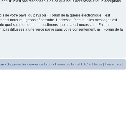
oupe phpBB n’est pas responsable de ce que nous acceptons et/ou n’acceptons
ois de votre pays, du pays où « Forum de la guerre électronique » est
rnet si nous le jugeons nécessaire. L’adresse IP de tous les messages est
te quel sujet lorsque nous estimons que cela est nécessaire. En tant
t pas diffusées à une tierce partie sans votre consentement, ni « Forum de la
rum
•
Supprimer les cookies du forum
• Heures au format UTC + 1 heure [ Heure d’été ]