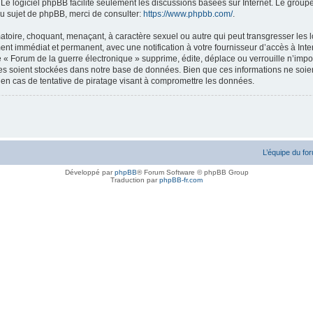
. Le logiciel phpBB facilite seulement les discussions basées sur Internet. Le gr
u sujet de phpBB, merci de consulter:
https://www.phpbb.com/
.
atoire, choquant, menaçant, à caractère sexuel ou autre qui peut transgresser les l
ent immédiat et permanent, avec une notification à votre fournisseur d’accès à Inte
« Forum de la guerre électronique » supprime, édite, déplace ou verrouille n’impor
ées soient stockées dans notre base de données. Bien que ces informations ne soien
en cas de tentative de piratage visant à compromettre les données.
L’équipe du fo
Développé par
phpBB
® Forum Software © phpBB Group
Traduction par
phpBB-fr.com