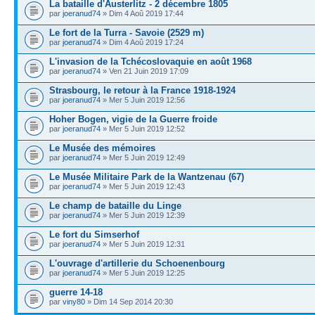
La bataille d'Austerlitz - 2 décembre 1805
par
joeranud74
» Dim 4 Aoû 2019 17:44
Le fort de la Turra - Savoie (2529 m)
par
joeranud74
» Dim 4 Aoû 2019 17:24
L'invasion de la Tchécoslovaquie en août 1968
par
joeranud74
» Ven 21 Juin 2019 17:09
Strasbourg, le retour à la France 1918-1924
par
joeranud74
» Mer 5 Juin 2019 12:56
Hoher Bogen, vigie de la Guerre froide
par
joeranud74
» Mer 5 Juin 2019 12:52
Le Musée des mémoires
par
joeranud74
» Mer 5 Juin 2019 12:49
Le Musée Militaire Park de la Wantzenau (67)
par
joeranud74
» Mer 5 Juin 2019 12:43
Le champ de bataille du Linge
par
joeranud74
» Mer 5 Juin 2019 12:39
Le fort du Simserhof
par
joeranud74
» Mer 5 Juin 2019 12:31
L'ouvrage d'artillerie du Schoenenbourg
par
joeranud74
» Mer 5 Juin 2019 12:25
guerre 14-18
par
viny80
» Dim 14 Sep 2014 20:30