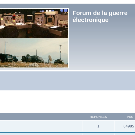
Forum de la guerre
électronique
RÉPONSES
VUS
1
64985