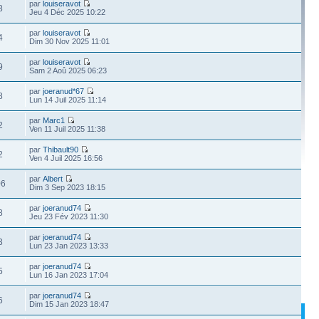
par
louiseravot
8
Jeu 4 Déc 2025 10:22
par
louiseravot
4
Dim 30 Nov 2025 11:01
par
louiseravot
9
Sam 2 Aoû 2025 06:23
par
joeranud*67
8
Lun 14 Juil 2025 11:14
par
Marc1
2
Ven 11 Juil 2025 11:38
par
Thibault90
2
Ven 4 Juil 2025 16:56
par
Albert
06
Dim 3 Sep 2023 18:15
par
joeranud74
8
Jeu 23 Fév 2023 11:30
par
joeranud74
3
Lun 23 Jan 2023 13:33
par
joeranud74
5
Lun 16 Jan 2023 17:04
par
joeranud74
6
Dim 15 Jan 2023 18:47