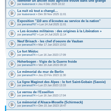
identifier un ancien outil agricole trouvé dans une grange
par
louiseravot
» Jeu 4 Déc 2025 10:22
La nuit où tout a changé…
par
louiseravot
» Dim 30 Nov 2025 11:01
Exposition "110 ans d'écoutes au service de la nation"
par
joeranud*67
» Lun 14 Juil 2025 11:01
« Les écoutes militaires : des origines à la Libération »
par
joeranud*67
» Lun 14 Juil 2025 11:14
Neuf Brisach - les chef d'oeuvre de Vauban
par
joeranud74
» Mar 17 Jan 2023 13:52
Le fort Médoc
par
joeranud74
» Lun 16 Jan 2023 17:09
Hoherbogen - Vigie de la Guerre froide
par
joeranud74
» Ven 19 Juin 2015 09:18
Le mémorial du mur de Berlin
par
joeranud74
» Jeu 23 Fév 2023 11:30
La ligne Maginot des Alpes : le fort Saint-Gobain (Savoie)
par
joeranud74
» Lun 23 Jan 2023 13:33
Le verrou de l'Esseillon
par
joeranud74
» Lun 16 Jan 2023 17:04
Le mémorial d'Alsace-Moselle (Schirmeck)
par
joeranud74
» Dim 15 Jan 2023 18:47