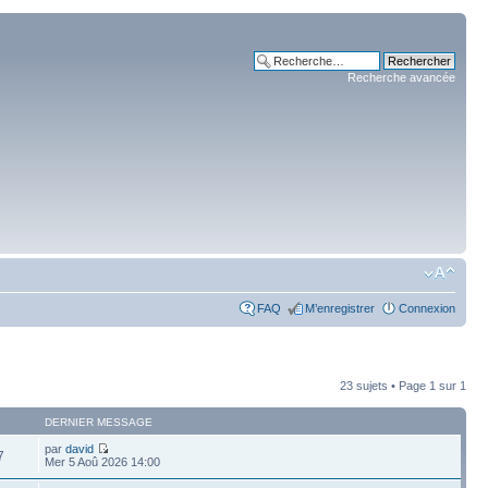
Recherche avancée
FAQ
M’enregistrer
Connexion
23 sujets • Page
1
sur
1
DERNIER MESSAGE
par
david
7
Mer 5 Aoû 2026 14:00