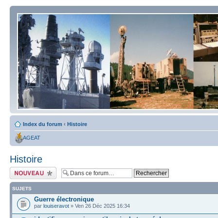
Index du forum
‹
Histoire
AGEAT
Histoire
Écrire un nouveau
sujet
SUJETS
Guerre électronique
par
louiseravot
» Ven 26 Déc 2025 16:34