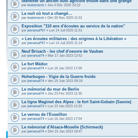
identifier un ancien outil agricole trouvé dans une grange
par
louiseravot
» Jeu 4 Déc 2025 10:22
La nuit où tout a changé…
par
louiseravot
» Dim 30 Nov 2025 11:01
Exposition "110 ans d'écoutes au service de la nation"
par
joeranud*67
» Lun 14 Juil 2025 11:01
« Les écoutes militaires : des origines à la Libération »
par
joeranud*67
» Lun 14 Juil 2025 11:14
Neuf Brisach - les chef d'oeuvre de Vauban
par
joeranud74
» Mar 17 Jan 2023 13:52
Le fort Médoc
par
joeranud74
» Lun 16 Jan 2023 17:09
Hoherbogen - Vigie de la Guerre froide
par
joeranud74
» Ven 19 Juin 2015 09:18
Le mémorial du mur de Berlin
par
joeranud74
» Jeu 23 Fév 2023 11:30
La ligne Maginot des Alpes : le fort Saint-Gobain (Savoie)
par
joeranud74
» Lun 23 Jan 2023 13:33
Le verrou de l'Esseillon
par
joeranud74
» Lun 16 Jan 2023 17:04
Le mémorial d'Alsace-Moselle (Schirmeck)
par
joeranud74
» Dim 15 Jan 2023 18:47