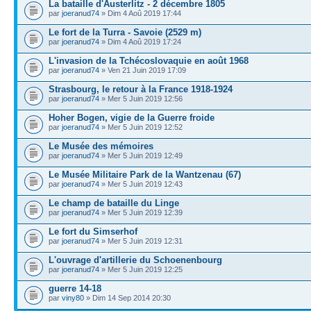
La bataille d'Austerlitz - 2 décembre 1805
par
joeranud74
» Dim 4 Aoû 2019 17:44
Le fort de la Turra - Savoie (2529 m)
par
joeranud74
» Dim 4 Aoû 2019 17:24
L'invasion de la Tchécoslovaquie en août 1968
par
joeranud74
» Ven 21 Juin 2019 17:09
Strasbourg, le retour à la France 1918-1924
par
joeranud74
» Mer 5 Juin 2019 12:56
Hoher Bogen, vigie de la Guerre froide
par
joeranud74
» Mer 5 Juin 2019 12:52
Le Musée des mémoires
par
joeranud74
» Mer 5 Juin 2019 12:49
Le Musée Militaire Park de la Wantzenau (67)
par
joeranud74
» Mer 5 Juin 2019 12:43
Le champ de bataille du Linge
par
joeranud74
» Mer 5 Juin 2019 12:39
Le fort du Simserhof
par
joeranud74
» Mer 5 Juin 2019 12:31
L'ouvrage d'artillerie du Schoenenbourg
par
joeranud74
» Mer 5 Juin 2019 12:25
guerre 14-18
par
viny80
» Dim 14 Sep 2014 20:30