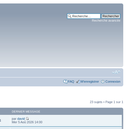
Recherche avancée
FAQ
M’enregistrer
Connexion
23 sujets • Page
1
sur
1
DERNIER MESSAGE
par
david
4
Mer 5 Aoû 2026 14:00