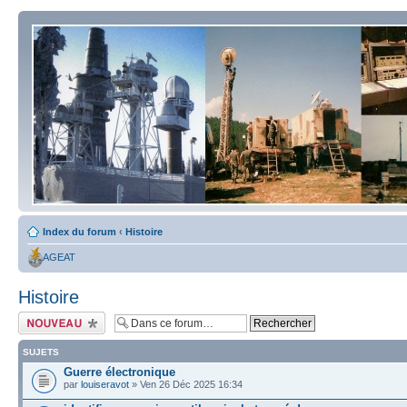
Index du forum
‹
Histoire
AGEAT
Histoire
Écrire un nouveau
sujet
SUJETS
Guerre électronique
par
louiseravot
» Ven 26 Déc 2025 16:34