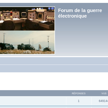
Forum de la guerre
électronique
RÉPONSES
VUS
1
64914