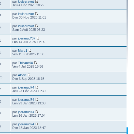
par
louiseravot
0
Jeu 4 Déc 2025 10:22
par
louiseravot
2
Dim 30 Nov 2025 11:01
par
louiseravot
2
Sam 2 Aoû 2025 06:23
par
joeranud*67
1
Lun 14 Juil 2025 11:14
par
Marc1
1
Ven 11 Juil 2025 11:38
par
Thibault90
2
Ven 4 Juil 2025 16:56
par
Albert
15
Dim 3 Sep 2023 18:15
par
joeranud74
7
Jeu 23 Fév 2023 11:30
par
joeranud74
0
Lun 23 Jan 2023 13:33
par
joeranud74
2
Lun 16 Jan 2023 17:04
par
joeranud74
9
Dim 15 Jan 2023 18:47