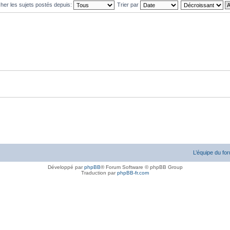
cher les sujets postés depuis:
Trier par
L’équipe du fo
Développé par
phpBB
® Forum Software © phpBB Group
Traduction par
phpBB-fr.com