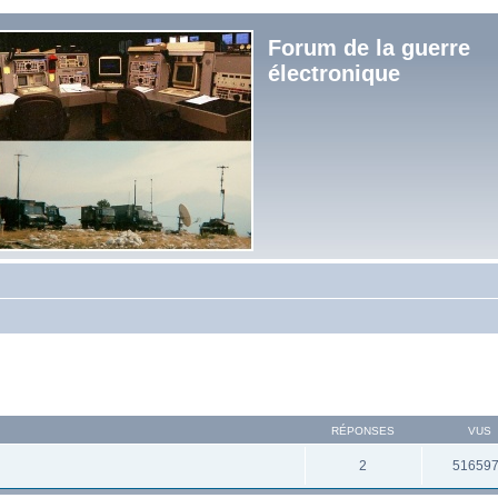
Forum de la guerre
électronique
RÉPONSES
VUS
2
51659