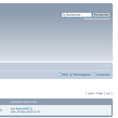
Recherche avancée
FAQ
M’enregistrer
Connexion
1 sujet • Page
1
sur
1
DERNIER MESSAGE
par
frances83
79
Dim 29 Sep 2019 11:47