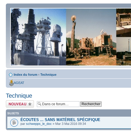
Index du forum
‹
Technique
AGEAT
Technique
Écrire un nouveau
sujet
SUJETS
ÉCOUTES ... SANS MATÉRIEL SPÉCIFIQUE
par
schwepps_le_doc
» Mar 3 Mai 2016 09:34