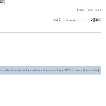
1 sujet • Page
1
sur
1
Aller à:
rum
•
Supprimer les cookies du forum
• Heures au format UTC + 1 heure [ Heure d’été ]