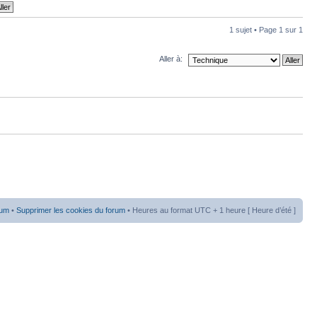
1 sujet • Page
1
sur
1
Aller à:
rum
•
Supprimer les cookies du forum
• Heures au format UTC + 1 heure [ Heure d’été ]