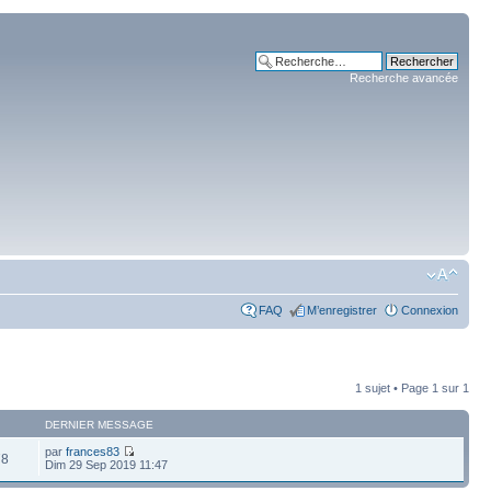
Recherche avancée
FAQ
M’enregistrer
Connexion
1 sujet • Page
1
sur
1
DERNIER MESSAGE
par
frances83
78
Dim 29 Sep 2019 11:47