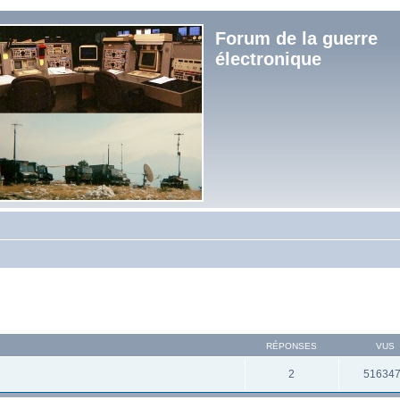
Forum de la guerre
électronique
RÉPONSES
VUS
2
51634