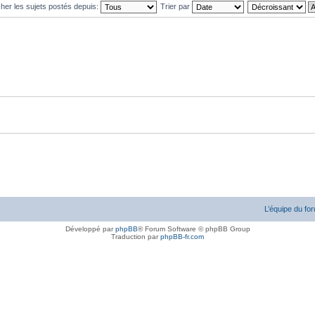
cher les sujets postés depuis:
Trier par
L’équipe du fo
Développé par
phpBB
® Forum Software © phpBB Group
Traduction par
phpBB-fr.com