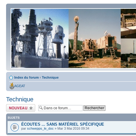
Index du forum
‹
Technique
AGEAT
Technique
Écrire un nouveau
sujet
SUJETS
ÉCOUTES ... SANS MATÉRIEL SPÉCIFIQUE
par
schwepps_le_doc
» Mar 3 Mai 2016 09:34