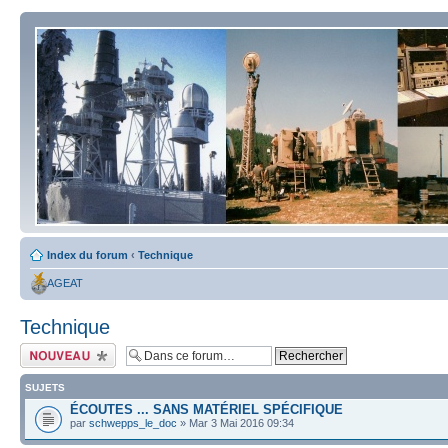
Index du forum
‹
Technique
AGEAT
Technique
Écrire un nouveau
sujet
SUJETS
ÉCOUTES ... SANS MATÉRIEL SPÉCIFIQUE
par
schwepps_le_doc
» Mar 3 Mai 2016 09:34