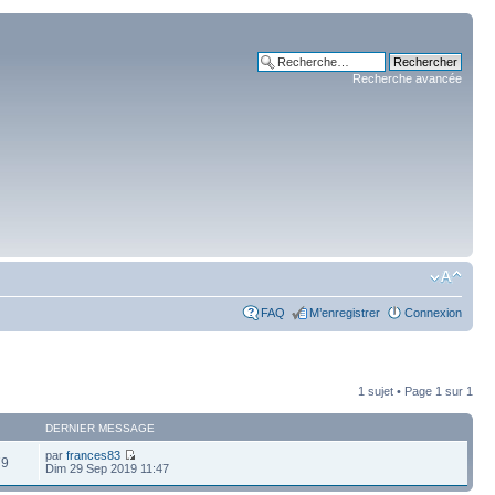
Recherche avancée
FAQ
M’enregistrer
Connexion
1 sujet • Page
1
sur
1
DERNIER MESSAGE
par
frances83
79
Dim 29 Sep 2019 11:47