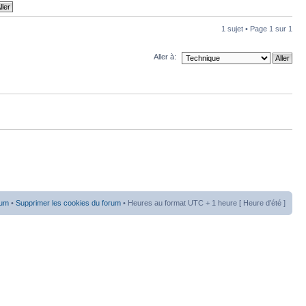
1 sujet • Page
1
sur
1
Aller à:
rum
•
Supprimer les cookies du forum
• Heures au format UTC + 1 heure [ Heure d’été ]