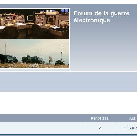
Forum de la guerre
électronique
RÉPONSES
VUS
2
51600