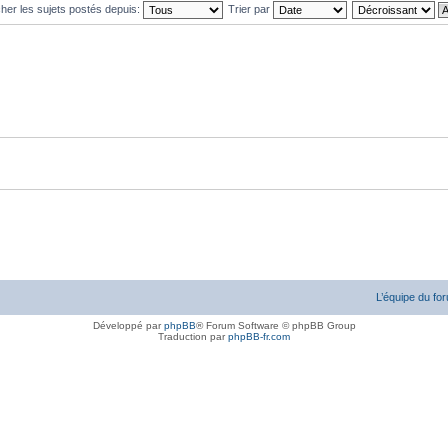
cher les sujets postés depuis:
Trier par
L’équipe du fo
Développé par
phpBB
® Forum Software © phpBB Group
Traduction par
phpBB-fr.com