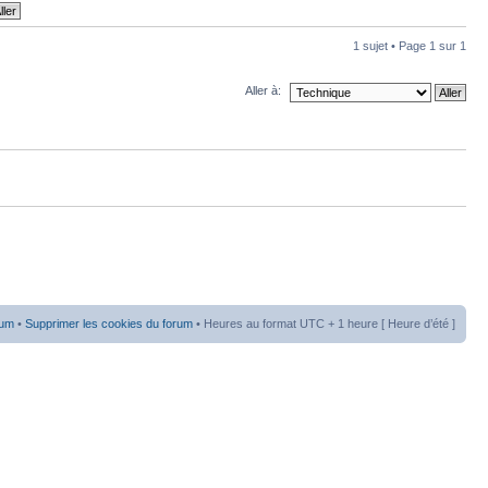
1 sujet • Page
1
sur
1
Aller à:
rum
•
Supprimer les cookies du forum
• Heures au format UTC + 1 heure [ Heure d’été ]