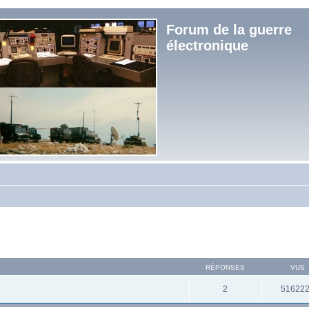
Forum de la guerre
électronique
RÉPONSES
VUS
2
51622