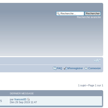
Recherche avancée
FAQ
M’enregistrer
Connexion
1 sujet • Page
1
sur
1
DERNIER MESSAGE
par
frances83
25
Dim 29 Sep 2019 11:47