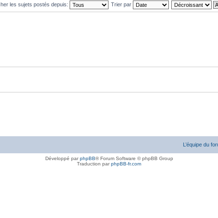
cher les sujets postés depuis:
Trier par
L’équipe du fo
Développé par
phpBB
® Forum Software © phpBB Group
Traduction par
phpBB-fr.com