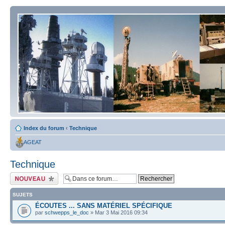
Index du forum
‹
Technique
AGEAT
Technique
Écrire un nouveau
sujet
SUJETS
ÉCOUTES ... SANS MATÉRIEL SPÉCIFIQUE
par
schwepps_le_doc
» Mar 3 Mai 2016 09:34