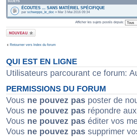
SUJETS
ÉCOUTES ... SANS MATÉRIEL SPÉCIFIQUE
par
schwepps_le_doc
» Mar 3 Mai 2016 09:34
Afficher les sujets postés depuis:
Écrire un nouveau
sujet
Retourner vers Index du forum
QUI EST EN LIGNE
Utilisateurs parcourant ce forum: Au
PERMISSIONS DU FORUM
Vous
ne pouvez pas
poster de no
Vous
ne pouvez pas
répondre aux
Vous
ne pouvez pas
éditer vos m
Vous
ne pouvez pas
supprimer v