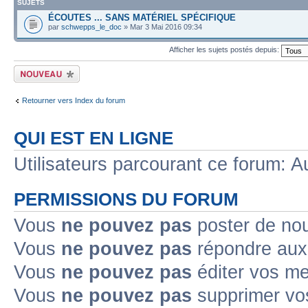
SUJETS
ÉCOUTES ... SANS MATÉRIEL SPÉCIFIQUE
par
schwepps_le_doc
» Mar 3 Mai 2016 09:34
Afficher les sujets postés depuis:
Écrire un nouveau
sujet
Retourner vers Index du forum
QUI EST EN LIGNE
Utilisateurs parcourant ce forum: Au
PERMISSIONS DU FORUM
Vous
ne pouvez pas
poster de no
Vous
ne pouvez pas
répondre aux
Vous
ne pouvez pas
éditer vos m
Vous
ne pouvez pas
supprimer v