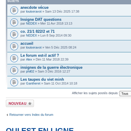
SUJETS
anecdote vécue
par
louiseravot
» Sam 13 Déc 2025 17:38
Insigne DAT questions
par
NEDEX
» Mer 11 Avr 2018 13:13
co. 21/1 822/2 et 71
par
NEDEX
» Lun 8 Sep 2014 09:30
accueil
par
louiseravot
» Ven 5 Déc 2025 08:24
Le forum est-il actif ?
par
Alex
» Dim 11 Mar 2018 22:39
insignes de la guerre électronique
par
phil02
» Sam 3 Déc 2016 12:27
Les taupes du viet minh
par
Gantheret
» Sam 11 Oct 2014 10:18
Afficher les sujets postés depuis:
Écrire un nouveau
sujet
Retourner vers Index du forum
QUI EST EN LIGNE