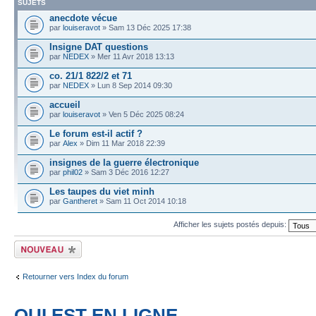
SUJETS
anecdote vécue
par
louiseravot
» Sam 13 Déc 2025 17:38
Insigne DAT questions
par
NEDEX
» Mer 11 Avr 2018 13:13
co. 21/1 822/2 et 71
par
NEDEX
» Lun 8 Sep 2014 09:30
accueil
par
louiseravot
» Ven 5 Déc 2025 08:24
Le forum est-il actif ?
par
Alex
» Dim 11 Mar 2018 22:39
insignes de la guerre électronique
par
phil02
» Sam 3 Déc 2016 12:27
Les taupes du viet minh
par
Gantheret
» Sam 11 Oct 2014 10:18
Afficher les sujets postés depuis:
Écrire un nouveau
sujet
Retourner vers Index du forum
QUI EST EN LIGNE