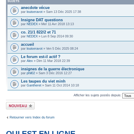
SUJETS
anecdote vécue
par
louiseravot
» Sam 13 Déc 2025 17:38
Insigne DAT questions
par
NEDEX
» Mer 11 Avr 2018 13:13
co. 21/1 822/2 et 71
par
NEDEX
» Lun 8 Sep 2014 09:30
accueil
par
louiseravot
» Ven 5 Déc 2025 08:24
Le forum est-il actif ?
par
Alex
» Dim 11 Mar 2018 22:39
insignes de la guerre électronique
par
phil02
» Sam 3 Déc 2016 12:27
Les taupes du viet minh
par
Gantheret
» Sam 11 Oct 2014 10:18
Afficher les sujets postés depuis:
Écrire un nouveau
sujet
Retourner vers Index du forum
QUI EST EN LIGNE