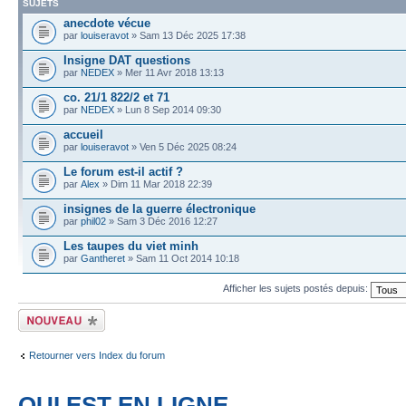
SUJETS
anecdote vécue
par
louiseravot
» Sam 13 Déc 2025 17:38
Insigne DAT questions
par
NEDEX
» Mer 11 Avr 2018 13:13
co. 21/1 822/2 et 71
par
NEDEX
» Lun 8 Sep 2014 09:30
accueil
par
louiseravot
» Ven 5 Déc 2025 08:24
Le forum est-il actif ?
par
Alex
» Dim 11 Mar 2018 22:39
insignes de la guerre électronique
par
phil02
» Sam 3 Déc 2016 12:27
Les taupes du viet minh
par
Gantheret
» Sam 11 Oct 2014 10:18
Afficher les sujets postés depuis:
Écrire un nouveau
sujet
Retourner vers Index du forum
QUI EST EN LIGNE