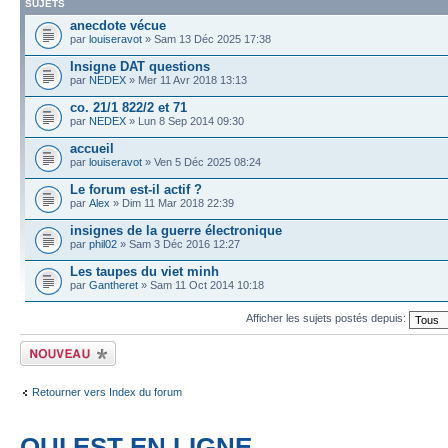
SUJETS
anecdote vécue
par
louiseravot
» Sam 13 Déc 2025 17:38
Insigne DAT questions
par
NEDEX
» Mer 11 Avr 2018 13:13
co. 21/1 822/2 et 71
par
NEDEX
» Lun 8 Sep 2014 09:30
accueil
par
louiseravot
» Ven 5 Déc 2025 08:24
Le forum est-il actif ?
par
Alex
» Dim 11 Mar 2018 22:39
insignes de la guerre électronique
par
phil02
» Sam 3 Déc 2016 12:27
Les taupes du viet minh
par
Gantheret
» Sam 11 Oct 2014 10:18
Afficher les sujets postés depuis:
Écrire un nouveau
sujet
Retourner vers Index du forum
QUI EST EN LIGNE