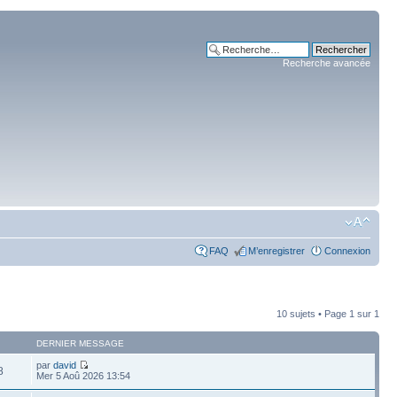
Recherche avancée
FAQ
M’enregistrer
Connexion
10 sujets • Page
1
sur
1
DERNIER MESSAGE
par
david
8
Mer 5 Aoû 2026 13:54