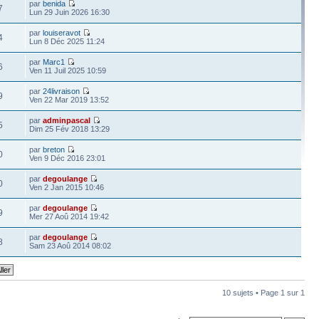
par
benida
7
Lun 29 Juin 2026 16:30
par
louiseravot
4
Lun 8 Déc 2025 11:24
par
Marc1
6
Ven 11 Juil 2025 10:59
par
24livraison
9
Ven 22 Mar 2019 13:52
par
adminpascal
5
Dim 25 Fév 2018 13:29
par
breton
0
Ven 9 Déc 2016 23:01
par
degoulange
0
Ven 2 Jan 2015 10:46
par
degoulange
9
Mer 27 Aoû 2014 19:42
par
degoulange
8
Sam 23 Aoû 2014 08:02
10 sujets • Page
1
sur
1