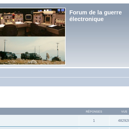
Forum de la guerre
électronique
RÉPONSES
VUS
1
48292