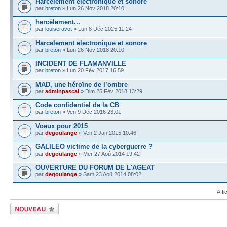
Harcelement electronique et sonore
par
breton
» Lun 26 Nov 2018 20:10
hercèlement...
par
louiseravot
» Lun 8 Déc 2025 11:24
Harcelement electronique et sonore
par
breton
» Lun 26 Nov 2018 20:10
INCIDENT DE FLAMANVILLE
par
breton
» Lun 20 Fév 2017 16:59
MAD, une héroïne de l’ombre
par
adminpascal
» Dim 25 Fév 2018 13:29
Code confidentiel de la CB
par
breton
» Ven 9 Déc 2016 23:01
Voeux pour 2015
par
degoulange
» Ven 2 Jan 2015 10:46
GALILEO victime de la cyberguerre ?
par
degoulange
» Mer 27 Aoû 2014 19:42
OUVERTURE DU FORUM DE L'AGEAT
par
degoulange
» Sam 23 Aoû 2014 08:02
Affi
Écrire un nouveau
sujet