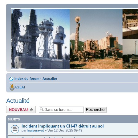
Index du forum
‹
Actualité
AGEAT
Actualité
Écrire un nouveau
sujet
SUJETS
Incident impliquant un CH-47 détruit au sol
par
louiseravot
» Ven 12 Déc 2025 09:49