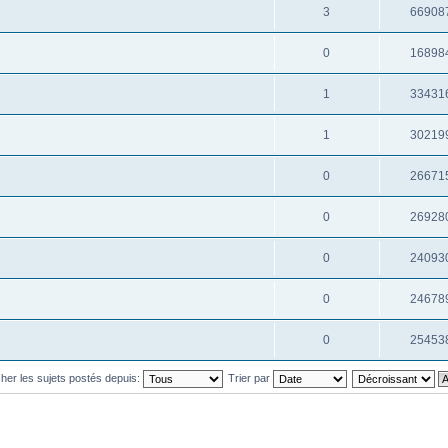
3
66908
0
16898
1
33431
1
30219
0
26671
0
26928
0
24093
0
24678
0
25453
cher les sujets postés depuis:
Trier par