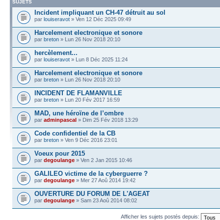
SUJETS
Incident impliquant un CH-47 détruit au sol
par
louiseravot
» Ven 12 Déc 2025 09:49
Harcelement electronique et sonore
par
breton
» Lun 26 Nov 2018 20:10
hercèlement...
par
louiseravot
» Lun 8 Déc 2025 11:24
Harcelement electronique et sonore
par
breton
» Lun 26 Nov 2018 20:10
INCIDENT DE FLAMANVILLE
par
breton
» Lun 20 Fév 2017 16:59
MAD, une héroïne de l’ombre
par
adminpascal
» Dim 25 Fév 2018 13:29
Code confidentiel de la CB
par
breton
» Ven 9 Déc 2016 23:01
Voeux pour 2015
par
degoulange
» Ven 2 Jan 2015 10:46
GALILEO victime de la cyberguerre ?
par
degoulange
» Mer 27 Aoû 2014 19:42
OUVERTURE DU FORUM DE L'AGEAT
par
degoulange
» Sam 23 Aoû 2014 08:02
Afficher les sujets postés depuis: