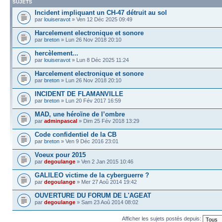
SUJETS
Incident impliquant un CH-47 détruit au sol
par
louiseravot
» Ven 12 Déc 2025 09:49
Harcelement electronique et sonore
par
breton
» Lun 26 Nov 2018 20:10
hercèlement...
par
louiseravot
» Lun 8 Déc 2025 11:24
Harcelement electronique et sonore
par
breton
» Lun 26 Nov 2018 20:10
INCIDENT DE FLAMANVILLE
par
breton
» Lun 20 Fév 2017 16:59
MAD, une héroïne de l’ombre
par
adminpascal
» Dim 25 Fév 2018 13:29
Code confidentiel de la CB
par
breton
» Ven 9 Déc 2016 23:01
Voeux pour 2015
par
degoulange
» Ven 2 Jan 2015 10:46
GALILEO victime de la cyberguerre ?
par
degoulange
» Mer 27 Aoû 2014 19:42
OUVERTURE DU FORUM DE L'AGEAT
par
degoulange
» Sam 23 Aoû 2014 08:02
Afficher les sujets postés depuis: