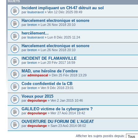
SUJETS
Incident impliquant un CH-47 détruit au sol
par
louiseravot
» Ven 12 Déc 2025 09:49
Harcelement electronique et sonore
par
breton
» Lun 26 Nov 2018 20:10
hercèlement...
par
louiseravot
» Lun 8 Déc 2025 11:24
Harcelement electronique et sonore
par
breton
» Lun 26 Nov 2018 20:10
INCIDENT DE FLAMANVILLE
par
breton
» Lun 20 Fév 2017 16:59
MAD, une héroïne de l’ombre
par
adminpascal
» Dim 25 Fév 2018 13:29
Code confidentiel de la CB
par
breton
» Ven 9 Déc 2016 23:01
Voeux pour 2015
par
degoulange
» Ven 2 Jan 2015 10:46
GALILEO victime de la cyberguerre ?
par
degoulange
» Mer 27 Aoû 2014 19:42
OUVERTURE DU FORUM DE L'AGEAT
par
degoulange
» Sam 23 Aoû 2014 08:02
Afficher les sujets postés depuis: