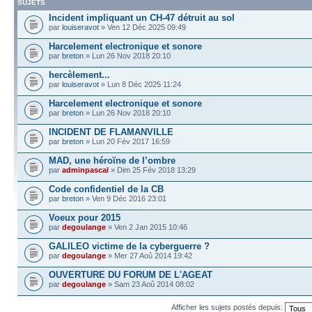
SUJETS
Incident impliquant un CH-47 détruit au sol
par
louiseravot
» Ven 12 Déc 2025 09:49
Harcelement electronique et sonore
par
breton
» Lun 26 Nov 2018 20:10
hercèlement...
par
louiseravot
» Lun 8 Déc 2025 11:24
Harcelement electronique et sonore
par
breton
» Lun 26 Nov 2018 20:10
INCIDENT DE FLAMANVILLE
par
breton
» Lun 20 Fév 2017 16:59
MAD, une héroïne de l’ombre
par
adminpascal
» Dim 25 Fév 2018 13:29
Code confidentiel de la CB
par
breton
» Ven 9 Déc 2016 23:01
Voeux pour 2015
par
degoulange
» Ven 2 Jan 2015 10:46
GALILEO victime de la cyberguerre ?
par
degoulange
» Mer 27 Aoû 2014 19:42
OUVERTURE DU FORUM DE L'AGEAT
par
degoulange
» Sam 23 Aoû 2014 08:02
Afficher les sujets postés depuis: