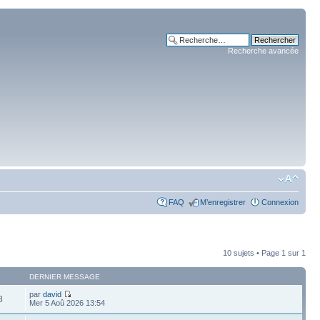
Recherche avancée
FAQ
M’enregistrer
Connexion
10 sujets • Page
1
sur
1
DERNIER MESSAGE
par
david
8
Mer 5 Aoû 2026 13:54