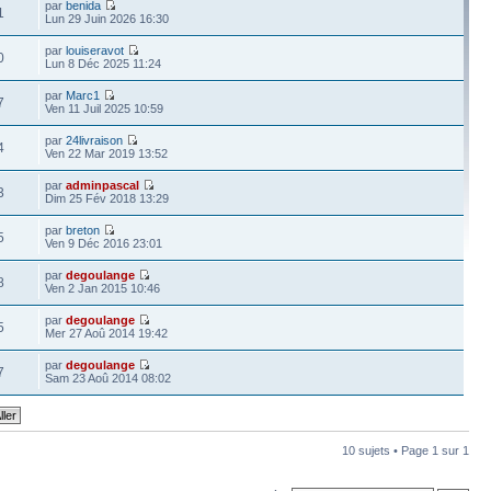
par
benida
1
Lun 29 Juin 2026 16:30
par
louiseravot
0
Lun 8 Déc 2025 11:24
par
Marc1
7
Ven 11 Juil 2025 10:59
par
24livraison
4
Ven 22 Mar 2019 13:52
par
adminpascal
3
Dim 25 Fév 2018 13:29
par
breton
5
Ven 9 Déc 2016 23:01
par
degoulange
8
Ven 2 Jan 2015 10:46
par
degoulange
5
Mer 27 Aoû 2014 19:42
par
degoulange
7
Sam 23 Aoû 2014 08:02
10 sujets • Page
1
sur
1