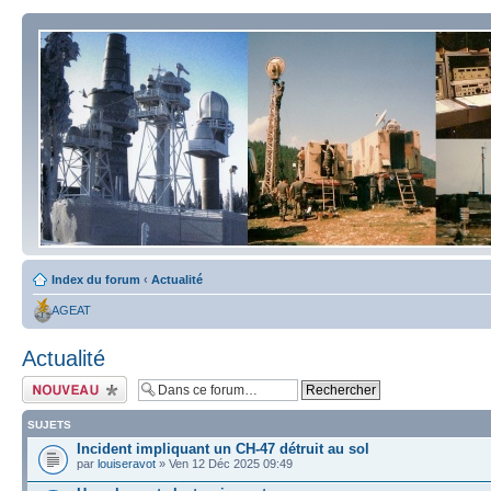
Index du forum
‹
Actualité
AGEAT
Actualité
Écrire un nouveau
sujet
SUJETS
Incident impliquant un CH-47 détruit au sol
par
louiseravot
» Ven 12 Déc 2025 09:49