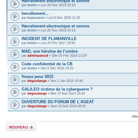
Harcelement electronique et sonore
par
breton
» Lun 26 Nov 2018 20:10
hercèlement...
par
louiseravot
» Lun 8 Déc 2025 11:24
Harcelement electronique et sonore
par
breton
» Lun 26 Nov 2018 20:10
INCIDENT DE FLAMANVILLE
par
breton
» Lun 20 Fév 2017 16:59
MAD, une héroïne de l’ombre
par
adminpascal
» Dim 25 Fév 2018 13:29
Code confidentiel de la CB
par
breton
» Ven 9 Déc 2016 23:01
Voeux pour 2015
par
degoulange
» Ven 2 Jan 2015 10:46
GALILEO victime de la cyberguerre ?
par
degoulange
» Mer 27 Aoû 2014 19:42
OUVERTURE DU FORUM DE L'AGEAT
par
degoulange
» Sam 23 Aoû 2014 08:02
Affi
Écrire un nouveau
sujet