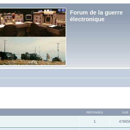
Forum de la guerre
électronique
RÉPONSES
VUS
1
47865