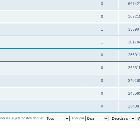
3
66742
0
16821
1
33390
1
30178
0
26591
0
26851
0
24016
0
24569
0
25408
cher les sujets postés depuis:
Trier par