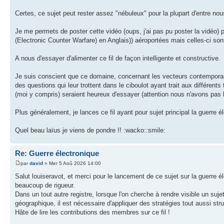
Certes, ce sujet peut rester assez "nébuleux" pour la plupart d'entre nou
Je me permets de poster cette vidéo (oups, j'ai pas pu poster la vidé
(Electronic Counter Warfare) en Anglais)) aéroportées mais celles-ci sont
A nous d'essayer d'alimenter ce fil de façon intelligente et constructive.
Je suis conscient que ce domaine, concernant les vecteurs contemporai
des questions qui leur trottent dans le ciboulot ayant trait aux différ
(moi y compris) seraient heureux d'essayer (attention nous n'avons pas l
Plus généralement, je lances ce fil ayant pour sujet principal la guerre é
Quel beau laïus je viens de pondre !! :wacko::smile:
Re: Guerre électronique
par
david
» Mer 5 Aoû 2026 14:00
Salut louiseravot, et merci pour le lancement de ce sujet sur la guerre 
beaucoup de rigueur.
Dans un tout autre registre, lorsque l'on cherche à rendre visible un suje
géographique, il est nécessaire d'appliquer des stratégies tout aussi str
Hâte de lire les contributions des membres sur ce fil !