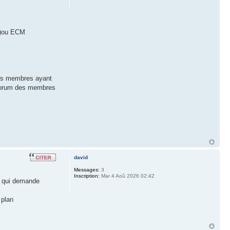
es)ou ECM
les membres ayant
e forum des membres
david
Messages:
3
Inscription:
Mar 4 Aoû 2026 02:42
nt qui demande
 plan