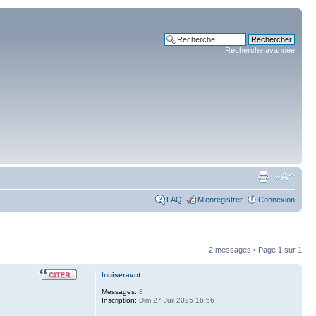
Recherche avancée
FAQ
M’enregistrer
Connexion
2 messages • Page
1
sur
1
louiseravot
Messages:
8
Inscription:
Dim 27 Juil 2025 16:56