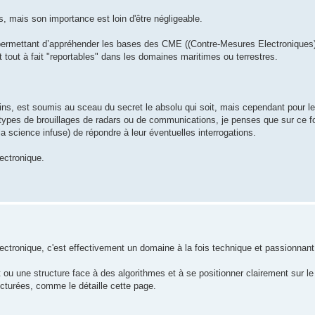
s, mais son importance est loin d'être négligeable.
o) permettant d’appréhender les bases des CME ((Contre-Mesures Electroniqu
 tout à fait "reportables" dans les domaines maritimes ou terrestres.
ns, est soumis au sceau du secret le absolu qui soit, mais cependant pour 
ents types de brouillages de radars ou de communications, je penses que sur c
a science infuse) de répondre à leur éventuelles interrogations.
lectronique.
électronique, c'est effectivement un domaine à la fois technique et passionna
t ou une structure face à des algorithmes et à se positionner clairement sur le
ucturées, comme le détaille cette page.