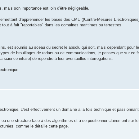
s, mais son importance est loin d'être négligeable.
o) permettant d’appréhender les bases des CME ((Contre-Mesures Electroniqu
 tout à fait "reportables" dans les domaines maritimes ou terrestres.
ns, est soumis au sceau du secret le absolu qui soit, mais cependant pour 
ents types de brouillages de radars ou de communications, je penses que sur c
a science infuse) de répondre à leur éventuelles interrogations.
lectronique.
électronique, c'est effectivement un domaine à la fois technique et passionna
t ou une structure face à des algorithmes et à se positionner clairement sur le
ucturées, comme le détaille cette page.