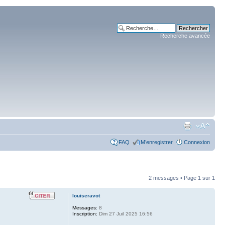
Recherche avancée
FAQ
M’enregistrer
Connexion
2 messages • Page
1
sur
1
louiseravot
Messages:
8
Inscription:
Dim 27 Juil 2025 16:56