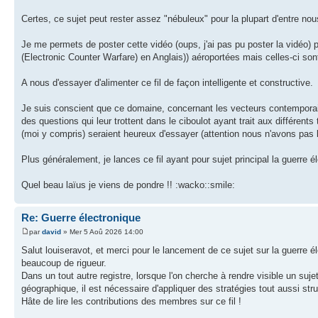
Certes, ce sujet peut rester assez "nébuleux" pour la plupart d'entre nou
Je me permets de poster cette vidéo (oups, j'ai pas pu poster la vidé
(Electronic Counter Warfare) en Anglais)) aéroportées mais celles-ci sont
A nous d'essayer d'alimenter ce fil de façon intelligente et constructive.
Je suis conscient que ce domaine, concernant les vecteurs contemporai
des questions qui leur trottent dans le ciboulot ayant trait aux différ
(moi y compris) seraient heureux d'essayer (attention nous n'avons pas l
Plus généralement, je lances ce fil ayant pour sujet principal la guerre é
Quel beau laïus je viens de pondre !! :wacko::smile:
Re: Guerre électronique
par
david
» Mer 5 Aoû 2026 14:00
Salut louiseravot, et merci pour le lancement de ce sujet sur la guerre 
beaucoup de rigueur.
Dans un tout autre registre, lorsque l'on cherche à rendre visible un suje
géographique, il est nécessaire d'appliquer des stratégies tout aussi str
Hâte de lire les contributions des membres sur ce fil !