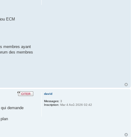
es)ou ECM
les membres ayant
e forum des membres
david
Messages:
3
Inscription:
Mar 4 Aoû 2026 02:42
nt qui demande
 plan