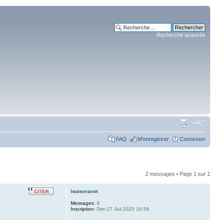
Recherche avancée
FAQ
M’enregistrer
Connexion
2 messages • Page
1
sur
1
louiseravot
Messages:
8
Inscription:
Dim 27 Juil 2025 16:56