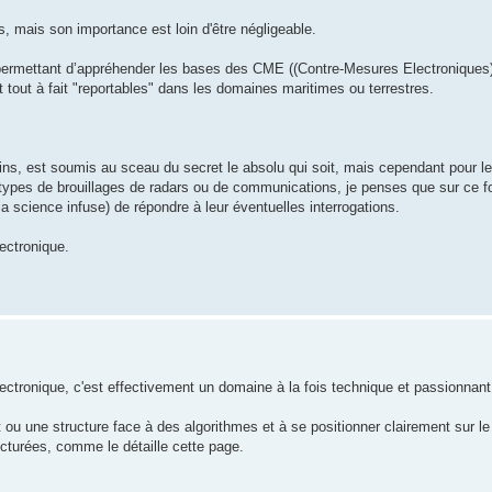
s, mais son importance est loin d'être négligeable.
o) permettant d’appréhender les bases des CME ((Contre-Mesures Electroniqu
 tout à fait "reportables" dans les domaines maritimes ou terrestres.
ns, est soumis au sceau du secret le absolu qui soit, mais cependant pour 
ents types de brouillages de radars ou de communications, je penses que sur c
a science infuse) de répondre à leur éventuelles interrogations.
lectronique.
électronique, c'est effectivement un domaine à la fois technique et passionna
t ou une structure face à des algorithmes et à se positionner clairement sur le
ucturées, comme le détaille cette page.