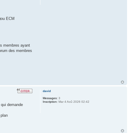
es)ou ECM
les membres ayant
e forum des membres
david
Messages:
3
Inscription:
Mar 4 Aoû 2026 02:42
nt qui demande
 plan