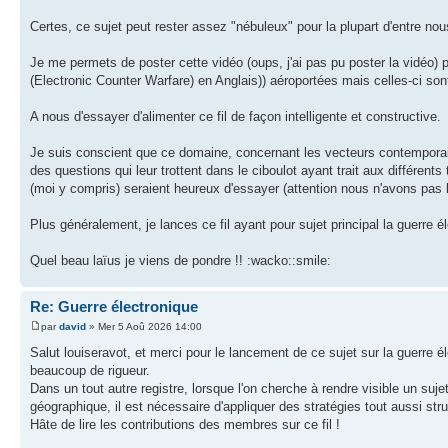
Certes, ce sujet peut rester assez "nébuleux" pour la plupart d'entre nou
Je me permets de poster cette vidéo (oups, j'ai pas pu poster la vidé
(Electronic Counter Warfare) en Anglais)) aéroportées mais celles-ci sont
A nous d'essayer d'alimenter ce fil de façon intelligente et constructive.
Je suis conscient que ce domaine, concernant les vecteurs contemporai
des questions qui leur trottent dans le ciboulot ayant trait aux différ
(moi y compris) seraient heureux d'essayer (attention nous n'avons pas l
Plus généralement, je lances ce fil ayant pour sujet principal la guerre é
Quel beau laïus je viens de pondre !! :wacko::smile:
Re: Guerre électronique
par
david
» Mer 5 Aoû 2026 14:00
Salut louiseravot, et merci pour le lancement de ce sujet sur la guerre 
beaucoup de rigueur.
Dans un tout autre registre, lorsque l'on cherche à rendre visible un suje
géographique, il est nécessaire d'appliquer des stratégies tout aussi str
Hâte de lire les contributions des membres sur ce fil !