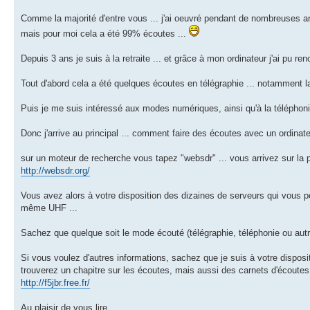
Comme la majorité d'entre vous ... j'ai oeuvré pendant de nombreuses ann
mais pour moi cela a été 99% écoutes ...
Depuis 3 ans je suis à la retraite ... et grâce à mon ordinateur j'ai pu r
Tout d'abord cela a été quelques écoutes en télégraphie ... notamment la m
Puis je me suis intéressé aux modes numériques, ainsi qu'à la téléphonie
Donc j'arrive au principal ... comment faire des écoutes avec un ordinateu
sur un moteur de recherche vous tapez "websdr" ... vous arrivez sur la 
http://websdr.org/
Vous avez alors à votre disposition des dizaines de serveurs qui vous 
même UHF ...
Sachez que quelque soit le mode écouté (télégraphie, téléphonie ou autre) 
Si vous voulez d'autres informations, sachez que je suis à votre disposi
trouverez un chapitre sur les écoutes, mais aussi des carnets d'écoutes 
http://f5jbr.free.fr/
Au plaisir de vous lire ....