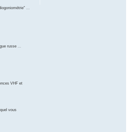
iogoniométrie" ...
gue russe ...
uences VHF et
equel vous