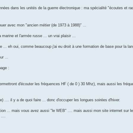
ées dans les unités de la guerre électronique : ma spécialité "écoutes et rad
enouer avec mon "ancien métier (de 1973 à 1988)" ...
arine et l'armée russe ... un vrai plaisir ...
 ... eh oui, comme beaucoup j'ai eu droit à une formation de base pour la lan
r ...
page :
permettront d'écouter les fréquences HF ( de 0 ) 30 Mhz), mais aussi les fréq
.... il y a de quoi faire ... donc d'occuper les longues soirées d'hiver.
tion ... mais vous avez aussi "le WEB" .... mais aussi mon site internet sur l
....