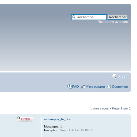
Recherche avancée
FAQ
M’enregistrer
Connexion
3 messages • Page
1
sur
1
schwepps_le_doc
Messages:
1
Inscription:
Ven 31 Juil 2015 06:03