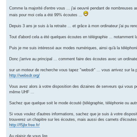
Comme la majorité d'entre vous ... j'ai oeuvré pendant de nombreuses ann
mais pour moi cela a été 99% écoutes ...
Depuis 3 ans je suis à la retraite ... et grâce à mon ordinateur j'ai pu r
Tout d'abord cela a été quelques écoutes en télégraphie ... notamment la m
Puis je me suis intéressé aux modes numériques, ainsi qu'à la téléphonie
Donc j'arrive au principal ... comment faire des écoutes avec un ordinateu
sur un moteur de recherche vous tapez "websdr" ... vous arrivez sur la 
http://websdr.org/
Vous avez alors à votre disposition des dizaines de serveurs qui vous 
même UHF ...
Sachez que quelque soit le mode écouté (télégraphie, téléphonie ou autre) 
Si vous voulez d'autres informations, sachez que je suis à votre disposi
trouverez un chapitre sur les écoutes, mais aussi des carnets d'écoutes 
http://f5jbr.free.fr/
Au plaisir de vous lire ....