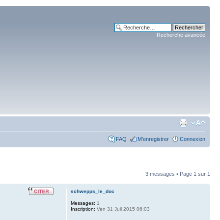
Recherche avancée
FAQ
M’enregistrer
Connexion
3 messages • Page
1
sur
1
schwepps_le_doc
Messages:
1
Inscription:
Ven 31 Juil 2015 06:03