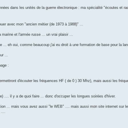
ées dans les unités de la guerre électronique : ma spécialité "écoutes et rad
enouer avec mon "ancien métier (de 1973 à 1988)" ...
arine et l'armée russe ... un vrai plaisir ...
 ... eh oui, comme beaucoup j'ai eu droit à une formation de base pour la lan
r ...
page :
permettront d'écouter les fréquences HF ( de 0 ) 30 Mhz), mais aussi les fréq
.... il y a de quoi faire ... donc d'occuper les longues soirées d'hiver.
tion ... mais vous avez aussi "le WEB" .... mais aussi mon site internet sur l
....