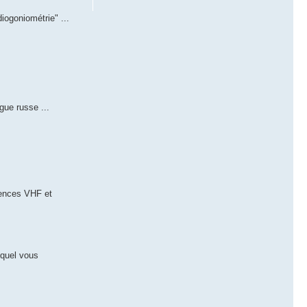
iogoniométrie" ...
gue russe ...
uences VHF et
equel vous