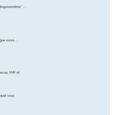
iogoniométrie" ...
gue russe ...
uences VHF et
equel vous