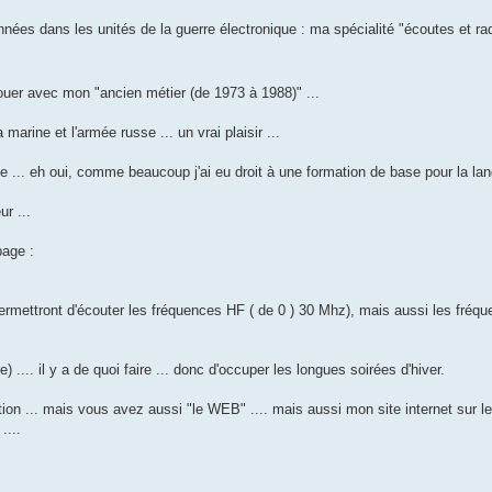
ées dans les unités de la guerre électronique : ma spécialité "écoutes et rad
enouer avec mon "ancien métier (de 1973 à 1988)" ...
arine et l'armée russe ... un vrai plaisir ...
 ... eh oui, comme beaucoup j'ai eu droit à une formation de base pour la lan
r ...
page :
permettront d'écouter les fréquences HF ( de 0 ) 30 Mhz), mais aussi les fréq
.... il y a de quoi faire ... donc d'occuper les longues soirées d'hiver.
tion ... mais vous avez aussi "le WEB" .... mais aussi mon site internet sur l
....