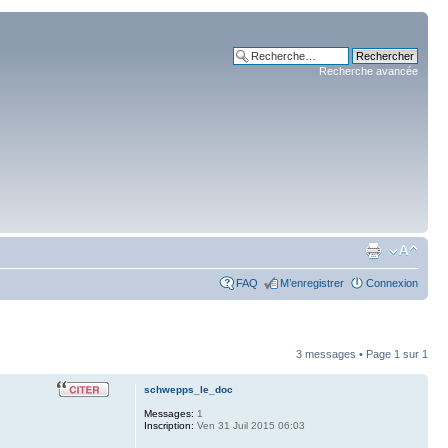
Recherche avancée
FAQ
M’enregistrer
Connexion
3 messages • Page
1
sur
1
schwepps_le_doc
Messages:
1
Inscription:
Ven 31 Juil 2015 06:03