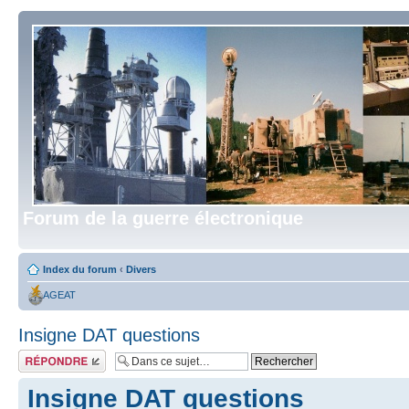
Forum de la guerre électronique
Index du forum
‹
Divers
AGEAT
Insigne DAT questions
Répondre
Insigne DAT questions