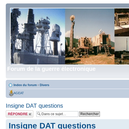
Forum de la guerre électronique
Index du forum
‹
Divers
AGEAT
Insigne DAT questions
Répondre
Insigne DAT questions