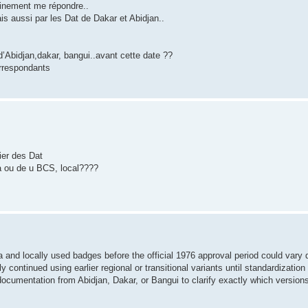
ainement me répondre..
ais aussi par les Dat de Dakar et Abidjan..
’Abidjan,dakar, bangui..avant cette date ??
orrespondants
ier des Dat
Ma ou de u BCS, local????
 and locally used badges before the official 1976 approval period could vary q
continued using earlier regional or transitional variants until standardizati
 documentation from Abidjan, Dakar, or Bangui to clarify exactly which version