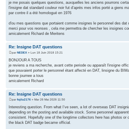
je me posais quelques questions, auxquelles les anciens pourrons cert
l'insigne dat standard couleur noir fut d’après mes infos porté a giens m
par contre il a été homologué en 1976
d'ou mes questions que portaient comme insignes le personnel des dat d
merci pour vos reonses , cela me permettra de chercher les insignes c
amicalement Richard de Meritens
Re: Insigne DAT questions
par
NEDEX
» Lun 18 Juin 2018 15:21
BONJOUR A TOUS
je reviens a ma recherche, avant cette periode ou apparaît l'insigne offic
que pouvaient porter le personnel étant affecté en DAT, linsigne du BI
bonne journee a tous
amicalement Richard
Re: Insigne DAT questions
par
fojila2176
» Mar 26 Mai 2026 11:50
Interesting question. From what I’ve seen, a lot of overseas DAT insignia
depending on the posting and available stock. Some personnel apparently 
consistent. Hopefully one of the longtime collectors here has photos or
the black DAT badge became official.