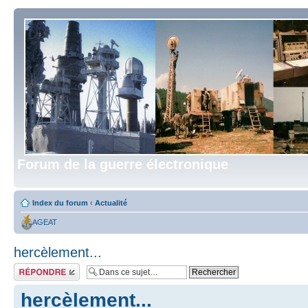
Forum de la guerre électronique
Index du forum
‹
Actualité
AGEAT
hercèlement...
Répondre
hercèlement...