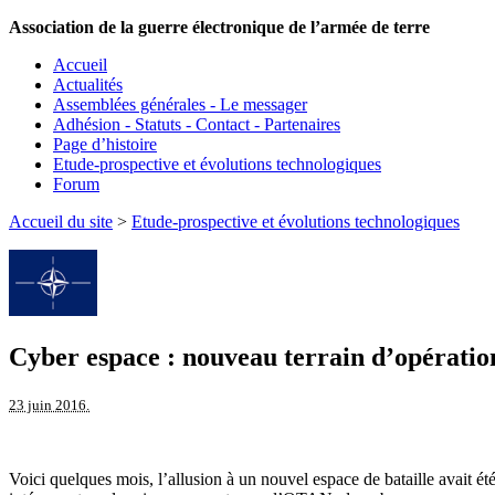
Association de la guerre électronique de l’armée de terre
Accueil
Actualités
Assemblées générales - Le messager
Adhésion - Statuts - Contact - Partenaires
Page d’histoire
Etude-prospective et évolutions technologiques
Forum
Accueil du site
>
Etude-prospective et évolutions technologiques
Cyber espace : nouveau terrain d’opérati
23 juin 2016.
Voici quelques mois, l’allusion à un nouvel espace de bataille avait ét