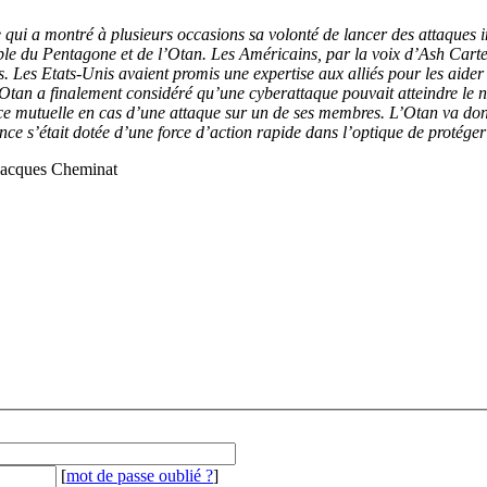
 qui a montré à plusieurs occasions sa volonté de lancer des attaques i
sible du Pentagone et de l’Otan. Les Américains, par la voix d’Ash Carte
 Les Etats-Unis avaient promis une expertise aux alliés pour les aider à 
’Otan a finalement considéré qu’une cyberattaque pouvait atteindre le n
tance mutuelle en cas d’une attaque sur un de ses membres. L’Otan va don
ance s’était dotée d’une force d’action rapide dans l’optique de protége
: Jacques Cheminat
[
mot de passe oublié ?
]