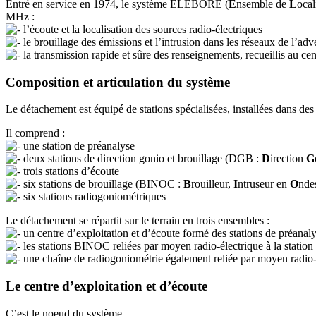
Entré en service en 1974, le système ELEBORE (
E
nsemble de
L
ocal
MHz :
l’écoute et la localisation des sources radio-électriques
le brouillage des émissions et l’intrusion dans les réseaux de l’adv
la transmission rapide et sûre des renseignements, recueillis au ce
Composition et articulation du système
Le détachement est équipé de stations spécialisées, installées dans des
Il comprend :
une station de préanalyse
deux stations de direction gonio et brouillage (DGB :
D
irection
G
trois stations d’écoute
six stations de brouillage (BINOC :
B
rouilleur,
I
ntruseur en
O
nde
six stations radiogoniométriques
Le détachement se répartit sur le terrain en trois ensembles :
un centre d’exploitation et d’écoute formé des stations de préanal
les stations BINOC reliées par moyen radio-électrique à la station 
une chaîne de radiogoniométrie également reliée par moyen radio-él
Le centre d’exploitation et d’écoute
C’est le noeud du système.