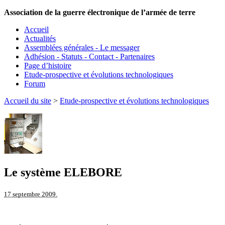
Association de la guerre électronique de l’armée de terre
Accueil
Actualités
Assemblées générales - Le messager
Adhésion - Statuts - Contact - Partenaires
Page d’histoire
Etude-prospective et évolutions technologiques
Forum
Accueil du site
>
Etude-prospective et évolutions technologiques
Le système ELEBORE
17 septembre 2009.