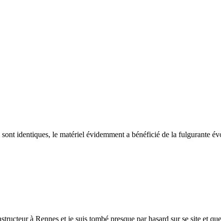
dentiques, le matériel évidemment a bénéficié de la fulgurante évolut
nstructeur à Rennes et je suis tombé presque par hasard sur se site et que