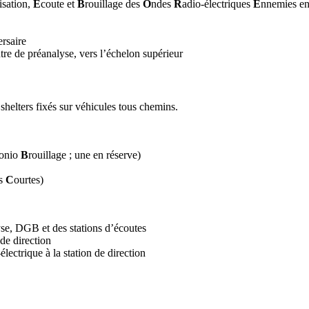
isation,
E
coute et
B
rouillage des
O
ndes
R
adio-électriques
E
nnemies en
ersaire
ntre de préanalyse, vers l’échelon supérieur
 shelters fixés sur véhicules tous chemins.
onio
B
rouillage ; une en réserve)
s
C
ourtes)
yse, DGB et des stations d’écoutes
de direction
ectrique à la station de direction