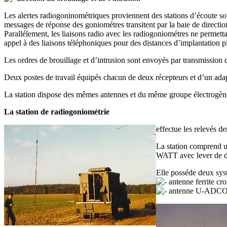
Les alertes radiogoninométriques proviennent des stations d’écoute s
messages de réponse des goniométres transitent par la baie de directio
Parallélement, les liaisons radio avec les radiogoniométres ne permetta
appel à des liaisons téléphoniques pour des distances d’implantation p
Les ordres de brouillage et d’intrusion sont envoyés par transmission d
Deux postes de travail équipés chacun de deux récepteurs et d’un adap
La station dispose des mêmes antennes et du même groupe électrogène 
La station de radiogoniométrie
effectue les relevés d
La station comprend u
WATT avec lever de do
Elle posséde deux sys
antenne ferrite croi
antenne U-ADCOCK 