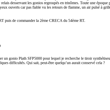
re relais desservant les gonios regroupés en trinômes. Toute une époque 
ux ouverts car pas fiable vu les retours de flamme, un air pulsé à griller 
ème RT puis de commander la 2ème CRECA du 54ème RT.
D
fier un gonio Plath SFP5000 pour lequel je recherche le tiroir synthétiseu
lques difficultés. Qui sait, peut-être quelqu’un aurait conservé cela ?