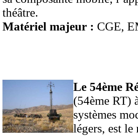
théâtre.
Matériel majeur :
CGE, E
Le 54ème Ré
(54ème RT) à
systèmes mod
légers, est l